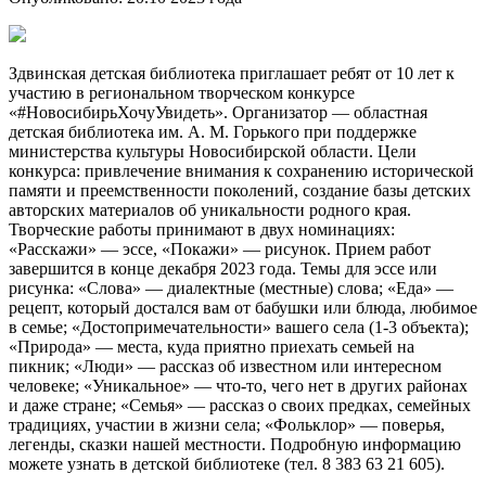
Здвинская детская библиотека приглашает ребят от 10 лет к
участию в региональном творческом конкурсе
«#НовосибирьХочуУвидеть». Организатор — областная
детская библиотека им. А. М. Горького при поддержке
министерства культуры Новосибирской области. Цели
конкурса: привлечение внимания к сохранению исторической
памяти и преемственности поколений, создание базы детских
авторских материалов об уникальности родного края.
Творческие работы принимают в двух номинациях:
«Расскажи» — эссе, «Покажи» — рисунок. Прием работ
завершится в конце декабря 2023 года. Темы для эссе или
рисунка: «Слова» — диалектные (местные) слова; «Еда» —
рецепт, который достался вам от бабушки или блюда, любимое
в семье; «Достопримечательности» вашего села (1-3 объекта);
«Природа» — места, куда приятно приехать семьей на
пикник; «Люди» — рассказ об известном или интересном
человеке; «Уникальное» — что-то, чего нет в других районах
и даже стране; «Семья» — рассказ о своих предках, семейных
традициях, участии в жизни села; «Фольклор» — поверья,
легенды, сказки нашей местности. Подробную информацию
можете узнать в детской библиотеке (тел. 8 383 63 21 605).